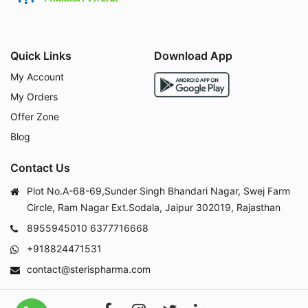
Quick Links
Download App
My Account
My Orders
Offer Zone
Blog
Contact Us
Plot No.A-68-69,Sunder Singh Bhandari Nagar, Swej Farm
Circle, Ram Nagar Ext.Sodala, Jaipur 302019, Rajasthan
8955945010
6377716668
+918824471531
contact@sterispharma.com