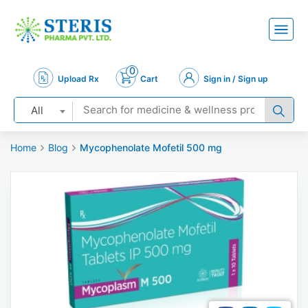
0
Upload Rx
Cart
Sign in / Sign up
All
Home
Blog
Mycophenolate Mofetil 500 mg