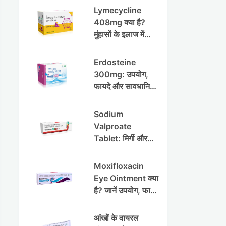
Lymecycline
408mg क्या है?
मुंहासों के इलाज में
उपयोग, फायदे, साइड
इफेक्ट्स और पूरी
Erdosteine
जानकारी
300mg: उपयोग,
फायदे और सावधानियां
पूरी जानकारी
Sodium
Valproate
Tablet: मिर्गी और
अन्य रोगों में उपयोग,
लाभ, नुकसान और
Moxifloxacin
सावधानियां
Eye Ointment क्या
है? जानें उपयोग, फायदे
और साइड इफेक्ट्स
आंखों के वायरल