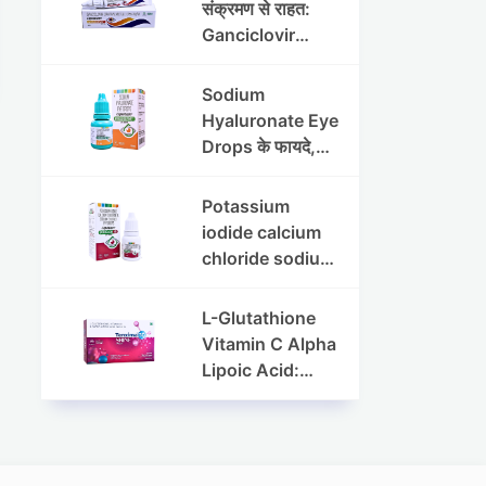
संक्रमण से राहत:
Ganciclovir
Ophthalmic Gel
की पूरी जानकारी
Sodium
Hyaluronate Eye
Drops के फायदे,
उपयोग विधि और
सावधानियां
Potassium
iodide calcium
chloride sodium
chloride eye
drops की संपूर्ण
L-Glutathione
जानकारी
Vitamin C Alpha
Lipoic Acid:
Benefits, Uses,
and Skin
Appearance
Support Guide