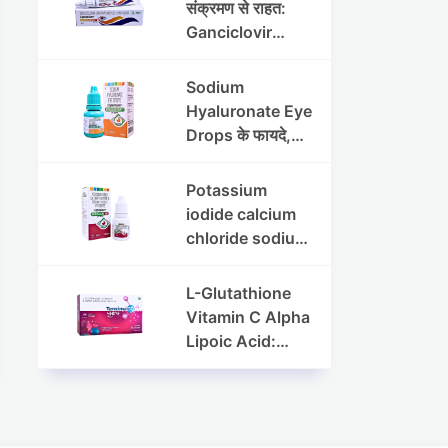
संक्रमण से राहत:
Ganciclovir
Ophthalmic Gel
की पूरी जानकारी
Sodium
Hyaluronate Eye
Drops के फायदे,
उपयोग विधि और
सावधानियां
Potassium
iodide calcium
chloride sodium
chloride eye
drops की संपूर्ण
L-Glutathione
जानकारी
Vitamin C Alpha
Lipoic Acid:
Benefits, Uses,
and Skin
Appearance
Support Guide