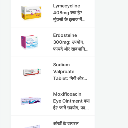
Lymecycline
408mg क्या है?
मुंहासों के इलाज में
उपयोग, फायदे, साइड
इफेक्ट्स और पूरी
Erdosteine
जानकारी
300mg: उपयोग,
फायदे और सावधानियां
पूरी जानकारी
Sodium
Valproate
Tablet: मिर्गी और
अन्य रोगों में उपयोग,
लाभ, नुकसान और
Moxifloxacin
सावधानियां
Eye Ointment क्या
है? जानें उपयोग, फायदे
और साइड इफेक्ट्स
आंखों के वायरल