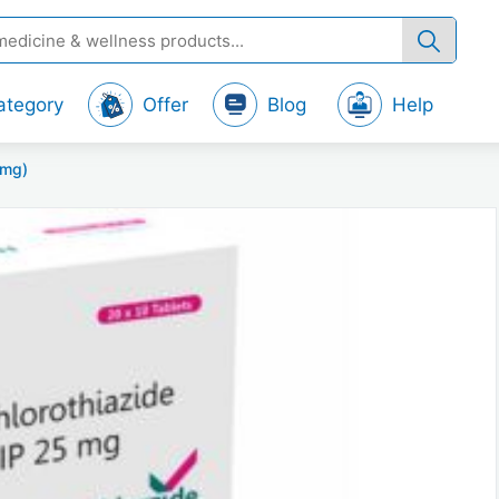
ategory
Offer
Blog
Help
5mg)