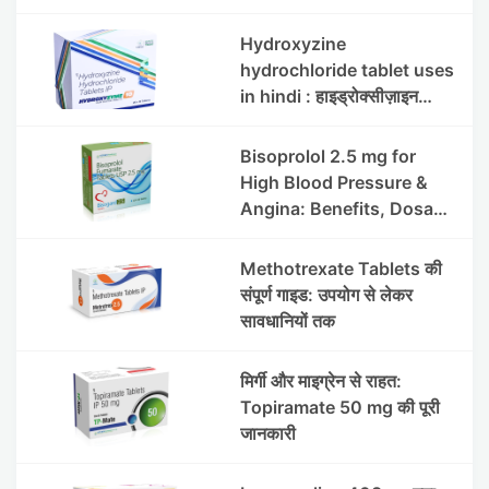
इफेक्ट्स और सावधानियां
Hydroxyzine
hydrochloride tablet uses
in hindi : हाइड्रोक्सीज़ाइन
हाइड्रोक्लोराइड टैबलेट उपयोग व
लाभ | Steris
Bisoprolol 2.5 mg for
High Blood Pressure &
Angina: Benefits, Dosage
& Precautions
Methotrexate Tablets की
संपूर्ण गाइड: उपयोग से लेकर
सावधानियों तक
मिर्गी और माइग्रेन से राहत:
Topiramate 50 mg की पूरी
जानकारी