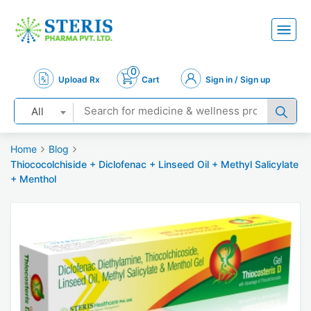
0
Upload Rx
Cart
Sign in / Sign up
All
Home
Blog
Thiococolchiside + Diclofenac + Linseed Oil + Methyl Salicylate
+ Menthol