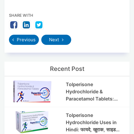
SHARE WITH
Previous
Next
Recent Post
Tolperisone
Hydrochloride &
Paracetamol Tablets:
Uses, Benefits, Dosage &
Side Effects
Tolperisone
Hydrochloride Uses in
Hindi: फायदे, खुराक, साइड