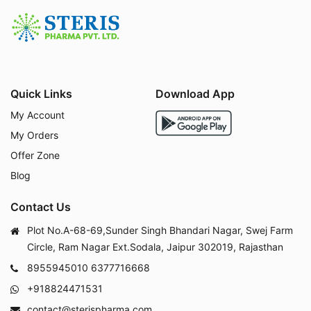
Quick Links
Download App
My Account
My Orders
Offer Zone
Blog
Contact Us
Plot No.A-68-69,Sunder Singh Bhandari Nagar, Swej Farm
Circle, Ram Nagar Ext.Sodala, Jaipur 302019, Rajasthan
8955945010
6377716668
+918824471531
contact@sterispharma.com