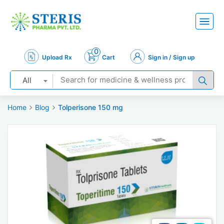
0
Upload Rx
Cart
Sign in / Sign up
All
Home
Blog
Tolperisone 150 mg