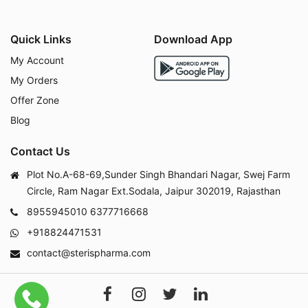
Quick Links
Download App
My Account
My Orders
Offer Zone
Blog
Contact Us
Plot No.A-68-69,Sunder Singh Bhandari Nagar, Swej Farm
Circle, Ram Nagar Ext.Sodala, Jaipur 302019, Rajasthan
8955945010
6377716668
+918824471531
contact@sterispharma.com