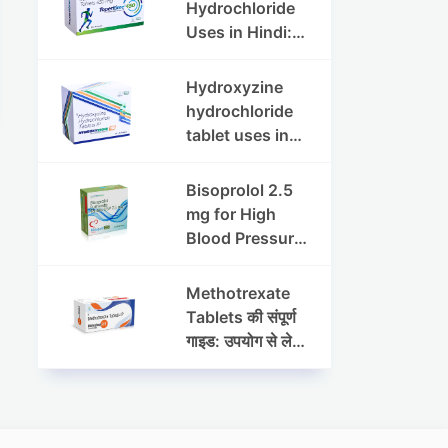
Dosage & Side
Hydrochloride
Effects
Uses in Hindi:
फायदे, खुराक, साइड
इफेक्ट्स और
Hydroxyzine
सावधानियां
hydrochloride
tablet uses in
hindi :
हाइड्रोक्सीज़ाइन
Bisoprolol 2.5
हाइड्रोक्लोराइड
mg for High
टैबलेट उपयोग व लाभ |
Blood Pressure
Steris
& Angina:
Benefits,
Methotrexate
Dosage &
Tablets की संपूर्ण
Precautions
गाइड: उपयोग से लेकर
सावधानियों तक