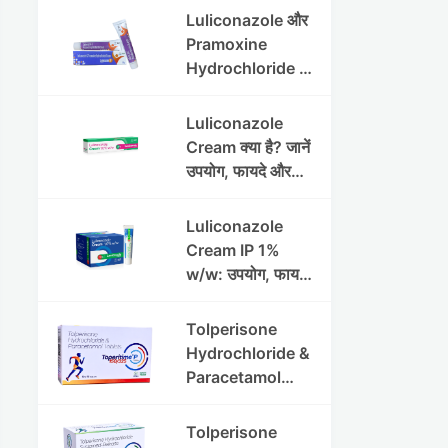
Luliconazole और
Pramoxine
Hydrochloride की
संपूर्ण गाइड
Luliconazole
Cream क्या है? जानें
उपयोग, फायदे और
साइड इफेक्ट्स
Luliconazole
Cream IP 1%
w/w: उपयोग, फायदे
और सावधानियां पूरी
जानकारी
Tolperisone
Hydrochloride &
Paracetamol
Tablets: Uses,
Benefits,
Tolperisone