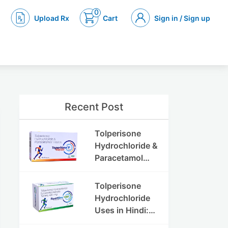
0
Upload Rx
Cart
Sign in / Sign up
Recent Post
Tolperisone
Hydrochloride &
Paracetamol
Tablets: Uses,
Benefits,
Tolperisone
Dosage & Side
Hydrochloride
Effects
Uses in Hindi:
फायदे, खुराक, साइड