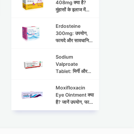
408mg क्या है?
मुंहासों के इलाज में
उपयोग, फायदे, साइड
इफेक्ट्स और पूरी
Erdosteine
जानकारी
300mg: उपयोग,
फायदे और सावधानियां
पूरी जानकारी
Sodium
Valproate
Tablet: मिर्गी और
अन्य रोगों में उपयोग,
लाभ, नुकसान और
Moxifloxacin
सावधानियां
Eye Ointment क्या
है? जानें उपयोग, फायदे
और साइड इफेक्ट्स