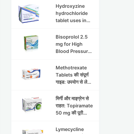
इफेक्ट्स और
Hydroxyzine
सावधानियां
hydrochloride
tablet uses in
hindi :
हाइड्रोक्सीज़ाइन
Bisoprolol 2.5
हाइड्रोक्लोराइड
mg for High
टैबलेट उपयोग व लाभ |
Blood Pressure
Steris
& Angina:
Benefits,
Methotrexate
Dosage &
Tablets की संपूर्ण
Precautions
गाइड: उपयोग से लेकर
सावधानियों तक
मिर्गी और माइग्रेन से
राहत: Topiramate
50 mg की पूरी
जानकारी
Lymecycline