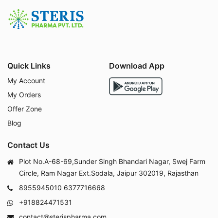
Quick Links
Download App
My Account
My Orders
Offer Zone
Blog
Contact Us
Plot No.A-68-69,Sunder Singh Bhandari Nagar, Swej Farm
Circle, Ram Nagar Ext.Sodala, Jaipur 302019, Rajasthan
8955945010
6377716668
+918824471531
contact@sterispharma.com