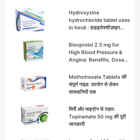
इफेक्ट्स और सावधानियां
Hydroxyzine
hydrochloride tablet uses
in hindi : हाइड्रोक्सीज़ाइन
हाइड्रोक्लोराइड टैबलेट उपयोग व
लाभ | Steris
Bisoprolol 2.5 mg for
High Blood Pressure &
Angina: Benefits, Dosage
& Precautions
Methotrexate Tablets की
संपूर्ण गाइड: उपयोग से लेकर
सावधानियों तक
मिर्गी और माइग्रेन से राहत:
Topiramate 50 mg की पूरी
जानकारी