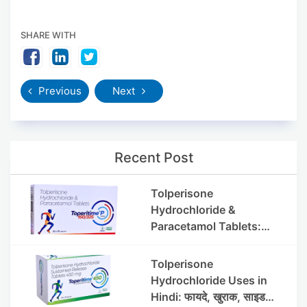
SHARE WITH
Previous
Next
Recent Post
Tolperisone
Hydrochloride &
Paracetamol Tablets:
Uses, Benefits, Dosage &
Side Effects
Tolperisone
Hydrochloride Uses in
Hindi: फायदे, खुराक, साइड