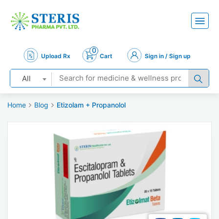
0
Upload Rx
Cart
Sign in / Sign up
All
Home
Blog
Etizolam + Propanolol