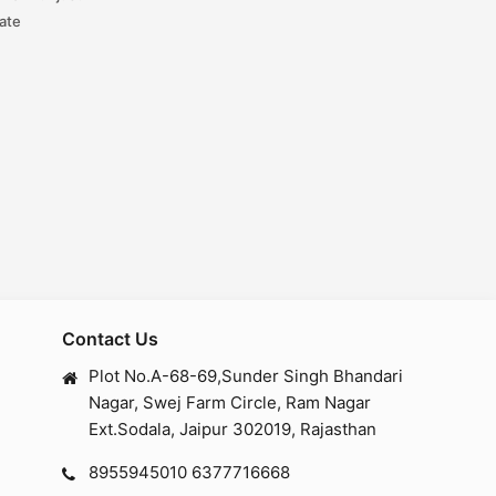
date
Contact Us
Plot No.A-68-69,Sunder Singh Bhandari
Nagar, Swej Farm Circle, Ram Nagar
Ext.Sodala, Jaipur 302019, Rajasthan
8955945010
6377716668