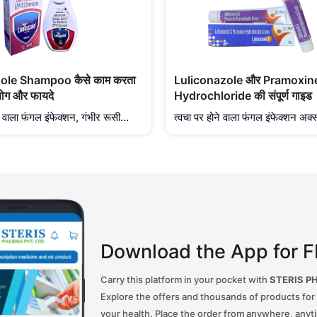
ole Shampoo कैसे काम करता
Luliconazole और Pramoxin
पयोग और फायदे
Hydrochloride की संपूर्ण गाइड
ने वाला फंगल इंफेक्शन, गंभीर रूसी
त्वचा पर होने वाला फंगल इंफेक्शन अक्स
 और खुजली एक बेहद आम लेकिन
संक्रमण तक सीमित नहीं रहता — इस
ने वाली समस्या है। सामान्य शैंपू
वाली तेज खुजली, जलन और असहजता व्
्या को सिर्फ ऊपरी तौर पर साफ करते
दैनिक जीवन को काफी प्रभावित करती ह
सकी जड़ यानी फंगल संक्रमण को नहीं
समस्या के प्रभावी समाधान के लिए St
स्या के प्रभावी समाधान के लिए
Healthcare ने LO
lthcare
Download the App for F
Carry this platform in your pocket with
STERIS P
Explore the offers and thousands of products for
your health. Place the order from anywhere, anyti