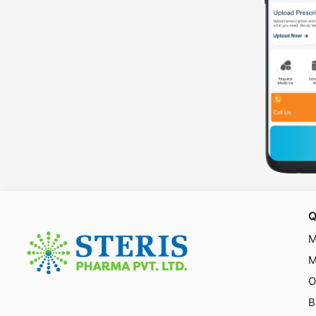
Q
M
M
O
B