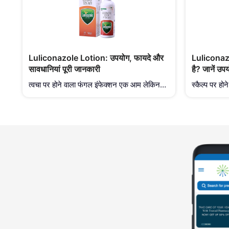
Luliconazole Lotion: उपयोग, फायदे और
Luliconaz
सावधानियां पूरी जानकारी
है? जानें उ
त्वचा पर होने वाला फंगल इंफेक्शन एक आम लेकिन
स्कैल्प पर हो
बेहद असहज करने वाली समस्या है, जो खासतौर पर
(dandruff)
शरीर के बड़े हिस्सों या बालों वाले क्षेत्रों में क्रीम की
काफी असहज कर
तुलना में लोशन फॉर्मूलेशन से बेहतर तरीके से प्रबंधित
अक्सर इस समस
की जा सकती है। इसी जरूरत को ध्यान में रखते हुए
हैं, लेकिन इ
Steris Healthcare ने
छूते। इसी सम
Steris Hea