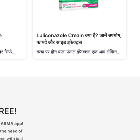
e
Luliconazole Cream क्या है? जानें उपयोग,
L
फायदे और साइड इफेक्ट्स
उ
र सिर्फ
त्वचा पर होने वाला फंगल इंफेक्शन एक आम लेकिन
फं
के साथ आने
बेहद परेशान करने वाली समस्या है, जो खुजली,
ए
यक्ति के
लालिमा, जलन और त्वचा के छिलने जैसी परेशानियां
सम
ै। इसी दोहरी
पैदा करती है। इसी समस्या के प्रभावी समाधान के
छि
eris
लिए Steris Healthcare ने LONICAZOLE
प
30 (Gram) नाम से एक भरोसेमंद एंटीफंगल क्रीम
L
तैयार की है, जिसकी म
REE!
HARMA app!
 the need of
me with just