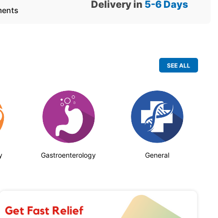
Delivery in
5-6
Days
ments
SEE ALL
y
Gastroenterology
General