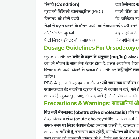
स्थिति (Condition)
दवा कैसे मदद क
प्राइमरी बिलियरी कोलैंजाइटिस (PBC)
पहली पंक्ति का
पित्ताशय की छोटी पथरी
गैर-सर्जिकल तर
तेज़ी से वज़न घटाने के दौरान पथरी की रोकथाम
नई पथरी बनने 
कोलेस्टेटिक खुजली
बाइल एसिड के 
फैटी लिवर (डॉक्टर की सलाह पर)
जीवनशैली में 
Dosage Guidelines For Ursodeoxych
खुराक आमतौर पर
शरीर के वज़न के अनुसार (mg/kg)
डॉक्टर 
दवा को
भोजन के साथ
लेना बेहतर होता है, इससे अवशोषण बेहतर
पित्ताशय की पथरी घोलने के इलाज में आमतौर पर
कई महीनों तक
चाहिए।
PBC के इलाज में यह दवा आमतौर पर
लंबे समय तक या जीवन 
अचानक दवा बंद न करें
या खुराक में खुद से बदलाव न करें, भले
अगर कोई खुराक छूट जाए, तो याद आते ही ले लें, लेकिन अगली ख
Precautions & Warnings: सावधानियां और
पित्त नली में रुकावट (obstructive cholestasis)
होने प
तीव्र पित्ताशय शोथ (acute cholecystitis) या पित्त नली में
समय-समय पर लिवर फंक्शन टेस्ट
करवाना ज़रूरी है, खासकर इल
अगर आप
गर्भवती हैं, स्तनपान करा रही हैं, या गर्भधारण की योजना 
अन्य दवाओं की जानकारी डॉक्टर को दें, विशेष रूप से
cholesty