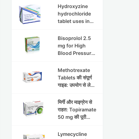
इफेक्ट्स और
Hydroxyzine
सावधानियां
hydrochloride
tablet uses in
hindi :
हाइड्रोक्सीज़ाइन
Bisoprolol 2.5
हाइड्रोक्लोराइड
mg for High
टैबलेट उपयोग व लाभ |
Blood Pressure
Steris
& Angina:
Benefits,
Methotrexate
Dosage &
Tablets की संपूर्ण
Precautions
गाइड: उपयोग से लेकर
सावधानियों तक
मिर्गी और माइग्रेन से
राहत: Topiramate
50 mg की पूरी
जानकारी
Lymecycline