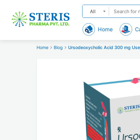
All
Home
C
Home
Blog
Ursodeoxycholic Acid 300 mg Uses in Hi