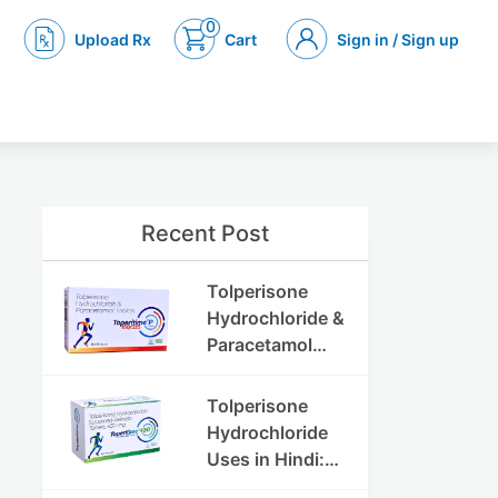
0
Upload Rx
Cart
Sign in / Sign up
Recent Post
Tolperisone
Hydrochloride &
Paracetamol
Tablets: Uses,
Benefits,
Tolperisone
Dosage & Side
Hydrochloride
Effects
Uses in Hindi:
फायदे, खुराक, साइड