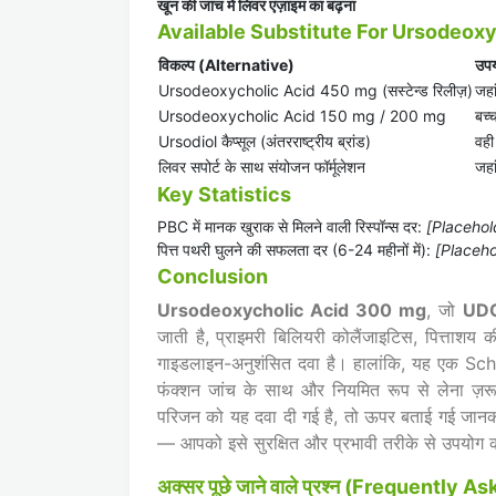
खून की जांच में लिवर एंज़ाइम का बढ़ना
Available Substitute For Ursodeoxy
विकल्प (Alternative)
उपय
Ursodeoxycholic Acid 450 mg (सस्टेन्ड रिलीज़)
जहा
Ursodeoxycholic Acid 150 mg / 200 mg
बच्च
Ursodiol कैप्सूल (अंतरराष्ट्रीय ब्रांड)
वही
लिवर सपोर्ट के साथ संयोजन फॉर्मूलेशन
जहा
Key Statistics
PBC में मानक खुराक से मिलने वाली रिस्पॉन्स दर:
[Placeholde
पित्त पथरी घुलने की सफलता दर (6-24 महीनों में):
[Placehold
Conclusion
Ursodeoxycholic Acid 300 mg
, जो
UD
जाती है, प्राइमरी बिलियरी कोलैंजाइटिस, पित्ताशय
गाइडलाइन-अनुशंसित दवा है। हालांकि, यह एक Sche
फंक्शन जांच के साथ और नियमित रूप से लेना ज
परिजन को यह दवा दी गई है, तो ऊपर बताई गई जानक
— आपको इसे सुरक्षित और प्रभावी तरीके से उपयोग क
अक्सर पूछे जाने वाले प्रश्न (Frequently