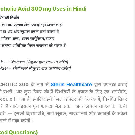
cholic Acid 300 mg Uses in Hindi
ोग की स्थिति
ं कम बार खुराक लेना ज़्यादा सुविधाजनक हो
ों या धीरे-धीरे खुराक बढ़ाने वाले मामलों में
 सक्रिय तत्व, अलग फॉर्मूलेशन/बाज़ार
ं डॉक्टर अतिरिक्त लिवर सहायता की सलाह दें
r – क्लिनिकल रिव्यूअर द्वारा सत्यापन लंबित]
er – क्लिनिकल रिव्यूअर द्वारा सत्यापन लंबित]
CHOLIC 300
के नाम से
Steris Healthcare
द्वारा उपलब्ध कराई
 की पथरी, और कुछ लिवर संबंधी स्थितियों के इलाज के लिए एक भरोसेमंद,
dule H दवा है, इसलिए इसे केवल डॉक्टर की देखरेख में, नियमित लिवर
़रूरी है ताकि इसका पूरा फायदा मिल सके। अगर आपको या आपके किसी
ारी — इसकी क्रियाविधि, सही खुराक, सावधानियां और चेतावनी के संकेत
रने में मदद करेगी।
 Asked Questions)