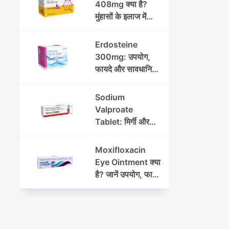
408mg क्या है?
मुंहासों के इलाज में
उपयोग, फायदे, साइड
इफेक्ट्स और पूरी
Erdosteine
जानकारी
300mg: उपयोग,
फायदे और सावधानियां
पूरी जानकारी
Sodium
Valproate
Tablet: मिर्गी और
अन्य रोगों में उपयोग,
लाभ, नुकसान और
Moxifloxacin
सावधानियां
Eye Ointment क्या
है? जानें उपयोग, फायदे
और साइड इफेक्ट्स