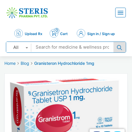
0
Upload Rx
Cart
Sign in / Sign up
All
Home
Blog
Granisteron Hydrochloride 1mg