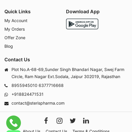
Quick Links
Download App
My Account
My Orders
Offer Zone
Blog
Contact Us
Plot No.A-68-69,Sunder Singh Bhandari Nagar, Swej Farm
Circle, Ram Nagar Ext.Sodala, Jaipur 302019, Rajasthan
8955945010
6377716668
+918824471531
contact@sterispharma.com
About Us
Contact Us
Terms & Conditions