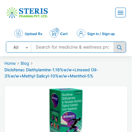
0
Upload Rx
Cart
Sign in / Sign up
All
Home
Blog
Diclofenac Diethylamine-1.16%w/w+Linseed Oil-
3%w/w+Methyl Salicyl-10%w/w+Menthol-5%